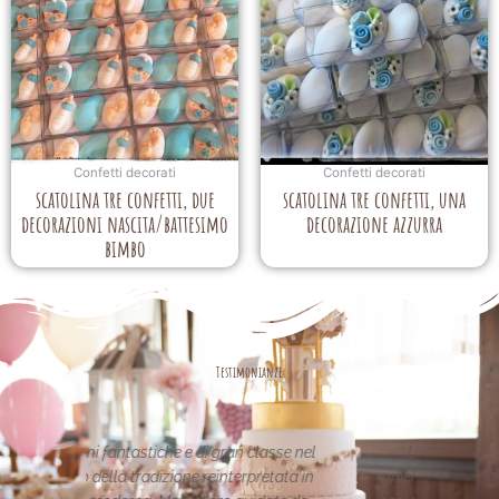
Confetti decorati
Confetti decorati
scatolina tre confetti, due
scatolina tre confetti, una
decorazioni nascita/battesimo
decorazione azzurra
bimbo
Testimonianze
asse nel
Le creazioni sono fantastiche e
La per
etata in
uniche..raffinate eleganti....complimenti
nei 