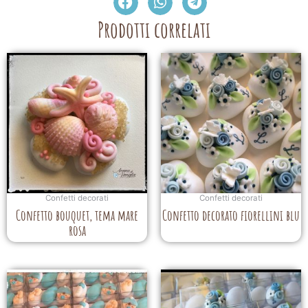
Prodotti correlati
Confetti decorati
Confetti decorati
Confetto bouquet, tema mare
Confetto decorato fiorellini blu
rosa