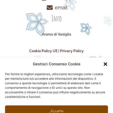
email
Info
Aroma di Vaniglia
Cookie Policy UE
|
Privacy Policy
Gestisci Consenso Cookie
Per fornire le migliori esperienze, utilizziamo tecnologie come i cookie
per memorizzare e/o accedere alle informazioni del dispositivo. Il
consenso a queste tecnologie ci permetterà di elaborare dati come il
comportamento di navigazione o ID unici su questo sito. Non
acconsentire o ritirare il consenso può influire negativamente su alcune
seguici sui social
caratteristiche e funzioni.
F
I
P
F
a
n
i
l
Accetta