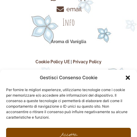
email
Info
Aroma di Vaniglia
Cookie Policy UE
|
Privacy Policy
Gestisci Consenso Cookie
Per fornire le migliori esperienze, utilizziamo tecnologie come i cookie
per memorizzare e/o accedere alle informazioni del dispositivo. Il
consenso a queste tecnologie ci permetterà di elaborare dati come il
comportamento di navigazione o ID unici su questo sito. Non
acconsentire o ritirare il consenso può influire negativamente su alcune
seguici sui social
caratteristiche e funzioni.
F
I
P
F
a
n
i
l
Accetta