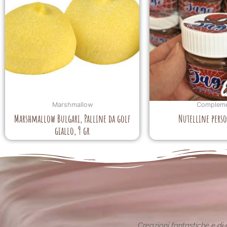
Marshmallow
Compleme
Marshmallow Bulgari, Palline da golf
Nutelline perso
giallo, 9 gr
ione reinterpretata in chiave
Le creazioni sono fantas