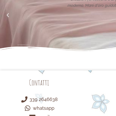
alle richieste di noi mamme.
Contatti
339 2646638
whatsapp