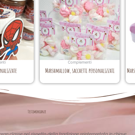
nti
Complementi
nalizzate
Marshmallow, sacchetti personalizzati
Mars
Testimonianze
tiche e uniche..raffinate eleganti....complimenti per la vostra