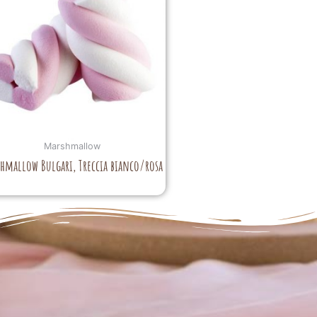
Marshmallow
hmallow Bulgari, Treccia bianco/rosa
La perfezione e l' armonia che è palese nei tuoi lavori