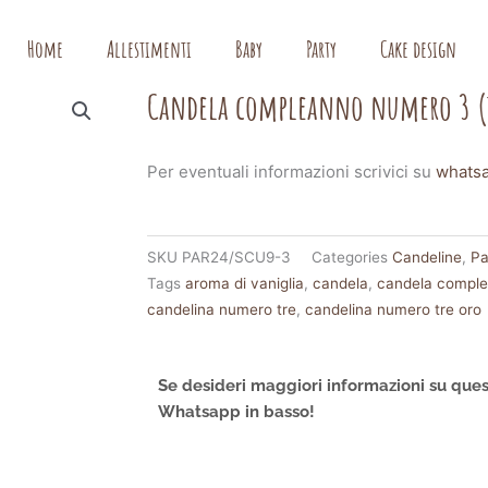
Home
Allestimenti
Baby
Party
Cake design
Candela compleanno numero 3 (tr
Per eventuali informazioni scrivici su
whats
SKU
PAR24/SCU9-3
Categories
Candeline
,
Pa
Tags
aroma di vaniglia
,
candela
,
candela compl
candelina numero tre
,
candelina numero tre oro
Se desideri maggiori informazioni su ques
Whatsapp in basso!