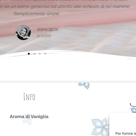
pagina,piena di idee!grazie
Maria Teresa Masela
da Facebook
Info
Aroma di Vaniglia
Per fornire 