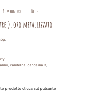
Bomboniere
Blog
e ), oro metallizzato
app
.
rty
eanno
,
candelina
,
candelina 3
,
to prodotto clicca sul pulsante