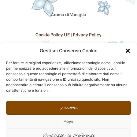
Aroma di Vaniglia
Cookie Policy UE
|
Privacy Policy
Gestisci Consenso Cookie
Per fornire le migliori esperienze, utilizziamo tecnologie come i cookie
per memorizzare e/o accedere alle informazioni del dispositivo. Il
consenso a queste tecnologie ci permetterà di elaborare dati come il
comportamento di navigazione o ID unici su questo sito. Non
acconsentire o ritirare il consenso può influire negativamente su alcune
seguici sui social
caratteristiche e funzioni.
F
I
P
F
a
n
i
l
Accetta
c
s
n
i
e
t
t
c
Nega
b
a
e
k
o
g
r
r
sito realizzato da
Effegweb
o
r
e
Visualizza le preferenze