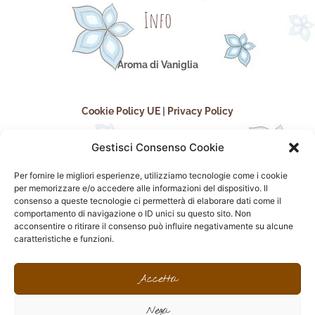
Info
Aroma di Vaniglia
Cookie Policy UE
|
Privacy Policy
Gestisci Consenso Cookie
Per fornire le migliori esperienze, utilizziamo tecnologie come i cookie
per memorizzare e/o accedere alle informazioni del dispositivo. Il
consenso a queste tecnologie ci permetterà di elaborare dati come il
comportamento di navigazione o ID unici su questo sito. Non
acconsentire o ritirare il consenso può influire negativamente su alcune
seguici sui social
caratteristiche e funzioni.
F
I
P
F
a
n
i
l
Accetta
c
s
n
i
e
t
t
c
Nega
b
a
e
k