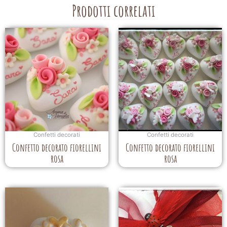
Prodotti correlati
Confetti decorati
Confetti decorati
Confetto decorato fiorellini
Confetto decorato fiorellini
rosa
rosa