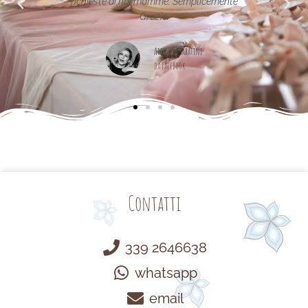
licemente
Maria Teresa Masela
da Facebook
i
Contatti
339 2646638
whatsapp
email