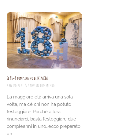
Il 18+1 compleanno di MIKAELA
8 Marzo 2023
Nessun commento
La maggiore età arriva una sola
volta, ma c’è chi non ha potuto
festeggiare. Perché allora
rinunciarci, basta festeggiare due
compleanni in uno…ecco preparato
un