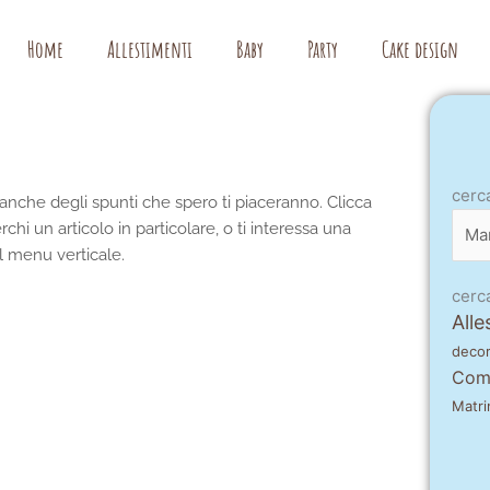
Home
Allestimenti
Baby
Party
Cake design
cerc
cerc
 e anche degli spunti che spero ti piaceranno. Clicca
per
erchi un articolo in particolare, o ti interessa una
mes
al menu verticale.
cerc
Alle
decor
Com
Matri