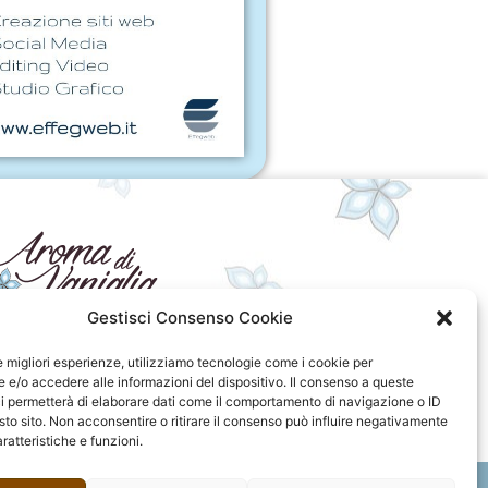
Gestisci Consenso Cookie
seguici sui social
le migliori esperienze, utilizziamo tecnologie come i cookie per
e/o accedere alle informazioni del dispositivo. Il consenso a queste
F
I
P
F
i permetterà di elaborare dati come il comportamento di navigazione o ID
a
n
i
l
sto sito. Non acconsentire o ritirare il consenso può influire negativamente
c
s
n
i
ratteristiche e funzioni.
e
t
t
c
b
a
e
k
o
g
r
r