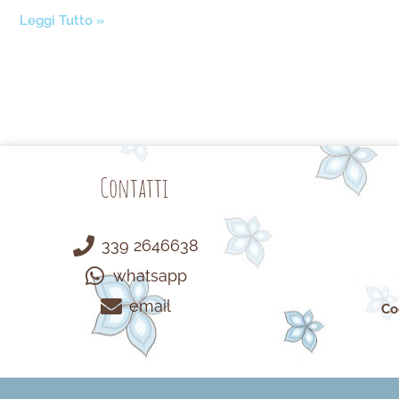
Leggi Tutto »
Contatti
339 2646638
whatsapp
email
Co