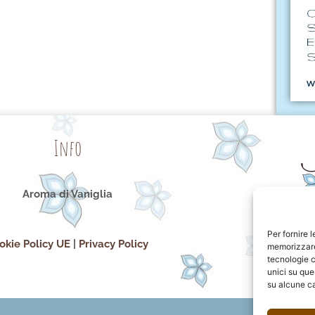
Info
Aroma di Vaniglia
Per fornire 
okie Policy UE
|
Privacy Policy
memorizzare 
tecnologie c
unici su que
su alcune ca