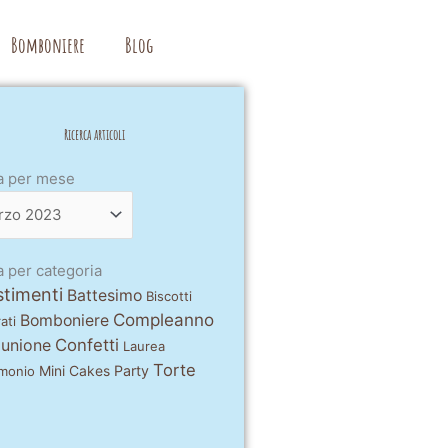
Bomboniere
Blog
Ricerca articoli
a
a per mese
e
a per categoria
stimenti
Battesimo
Biscotti
Compleanno
Bomboniere
ati
unione
Confetti
Laurea
Torte
Mini Cakes
Party
monio