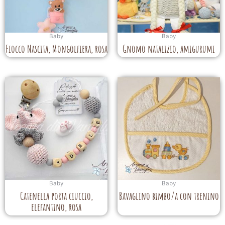
Baby
Baby
Fiocco Nascita, Mongolfiera, rosa
Gnomo natalizio, amigurumi
Baby
Baby
Catenella porta ciuccio,
Bavaglino bimbo/a con trenino
elefantino, rosa