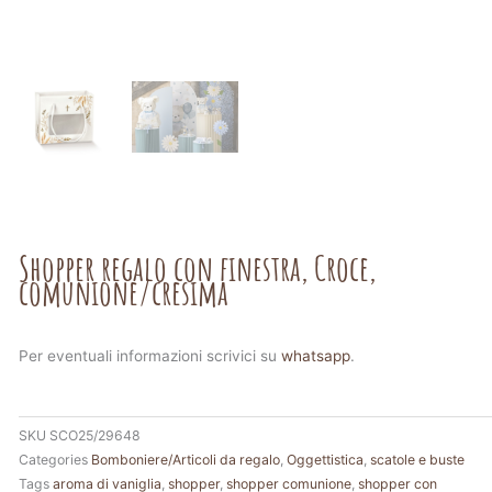
Shopper regalo con finestra, Croce,
comunione/cresima
Per eventuali informazioni scrivici su
whatsapp
.
SKU
SCO25/29648
Categories
Bomboniere/Articoli da regalo
,
Oggettistica
,
scatole e buste
Tags
aroma di vaniglia
,
shopper
,
shopper comunione
,
shopper con