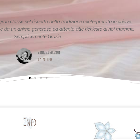
ntastiche e uniche..raffinate eleganti....complimenti per la vostra
pagina,piena di idee!grazie
Maria Teresa Masela
da Facebook
Info