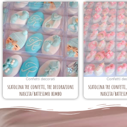
Confetti decorati
Confetti de
scatolina tre confetti, tre decorazioni
scatolina tre confetti
nascita/battesimo bimbo
nascita/battes