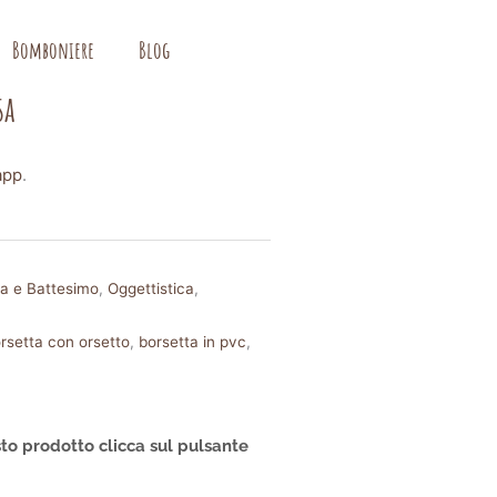
Bomboniere
Blog
sa
app
.
ta e Battesimo
,
Oggettistica
,
rsetta con orsetto
,
borsetta in pvc
,
to prodotto clicca sul pulsante