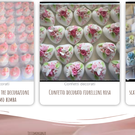
corati
Confetti decorati
, tre decorazioni
Confetto decorato fiorellini rosa
sca
imo bimba
Testimonianze