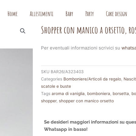
Home
Allestimenti
Baby
Party
Cake design
Shopper con manico a orsetto, ro
Per eventuali informazioni scrivici su
whats
SKU
BAR26/A323403
Categories
Bomboniere/Articoli da regalo
,
Nasci
scatole e buste
Tags
aroma di vaniglia
,
bomboniera
,
borsetta
,
bo
shopper
,
shopper con manico orsetto
Se desideri maggiori informazioni su ques
Whatsapp in basso!