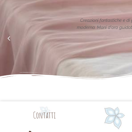
dizione reinterpretata in chiave
Le creazioni sono fa
to alle richieste di noi mamme.
Contatti