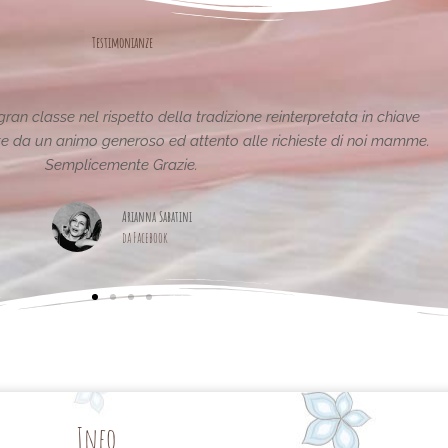
Testimonianze
Le creazioni sono fantastiche e uniche..raffinate eleganti..
pagina,piena di idee!grazie
Maria Teresa Masela
da Facebook
Info