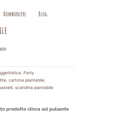
Bomboniere
Blog
ile
app
.
ggettistica
,
Party
tite
,
cartone piantabile
,
pastelli
,
scatolina piantabile
to prodotto clicca sul pulsante