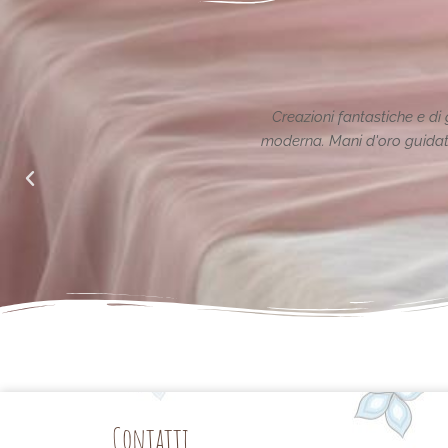
n classe nel rispetto della tradizione reinterpretata in chiave
a un animo generoso ed attento alle richieste di noi mamme.
Semplicemente Grazie.
Arianna Sabatini
da Facebook
Contatti