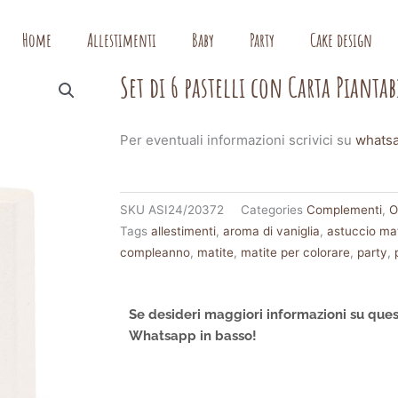
Home
Allestimenti
Baby
Party
Cake design
Set di 6 pastelli con Carta Piantab
Per eventuali informazioni scrivici su
whats
SKU
ASI24/20372
Categories
Complementi
,
O
Tags
allestimenti
,
aroma di vaniglia
,
astuccio ma
compleanno
,
matite
,
matite per colorare
,
party
,
Se desideri maggiori informazioni su ques
Whatsapp in basso!