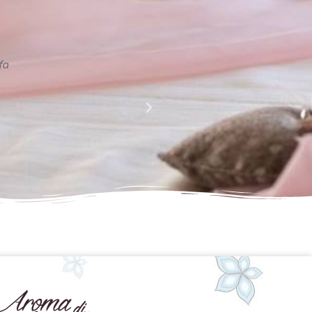
La perfezione e l' armonia che è palese nei tuoi lavori
Complimenti davvero!!!!
Giusy Rizzo
da Facebook