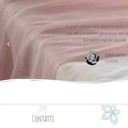
ione reinterpretata in chiave
Le creazioni sono fantas
alle richieste di noi mamme.
Contatti