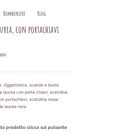
Bomboniere
Blog
urea, con portachiavi
app
.
a
,
Oggettistica
,
scatole e buste
na laurea con porta chiavi
,
scatolina
on portachiavi
,
scatolina rossa
da laurea nera
to prodotto clicca sul pulsante