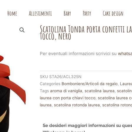
Home
Allestimenti
Baby
Party
Cake design
Scatolina Tonda porta confetti la
tocco, nero
Per eventuali informazioni scrivici su
whats
SKU
STA26/ACL325N
Categories
Bomboniere/Articoli da regalo
,
Laure
Tags
aroma di vaniglia
,
scatolina laurea
,
scatoli
laurea con porta chiavi tocco
,
scatolina laurea c
laurea
,
scatolina rotonda laurea
,
scatolina roton
Se desideri maggiori informazioni su ques