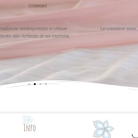
Testimonianze
tiche e uniche..raffinate eleganti....complimenti per la vostra
pagina,piena di idee!grazie
Maria Teresa Masela
da Facebook
Info