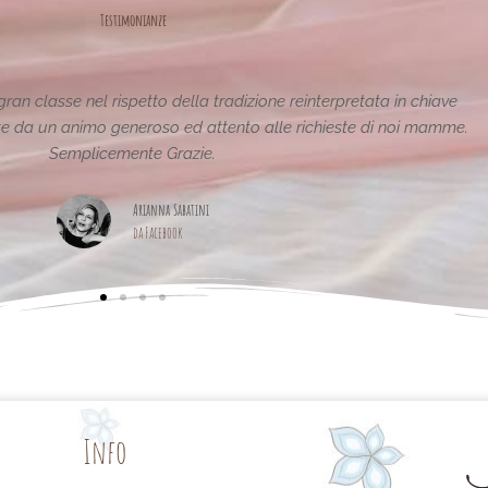
Testimonianze
tiche e uniche..raffinate eleganti....complimenti per la vostra
pagina,piena di idee!grazie
Maria Teresa Masela
da Facebook
Info