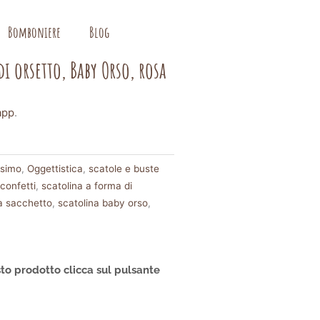
Bomboniere
Blog
i orsetto, Baby Orso, rosa
app
.
esimo
,
Oggettistica
,
scatole e buste
confetti
,
scatolina a forma di
 a sacchetto
,
scatolina baby orso
,
to prodotto clicca sul pulsante