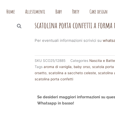
Home
Allestimenti
Baby
Party
Cake design
scatolina porta confetti a forma d
Per eventuali informazioni scrivici su
whats
SKU
SCO25/12885
Categories
Nascita e Batt
Tags
aroma di vaniglia
,
baby orso
,
scatola porta 
orsetto
,
scatolina a saccheto celeste
,
scatolina
scatolina porta confetti
Se desideri maggiori informazioni su ques
Whatsapp in basso!