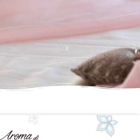
La perfezione e l' armonia che è palese nei tuoi lavori
Complimenti davvero!!!!
Giusy Rizzo
da Facebook