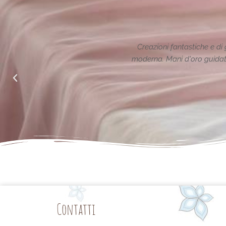
ione reinterpretata in chiave
Le creazioni sono fantas
alle richieste di noi mamme.
Contatti