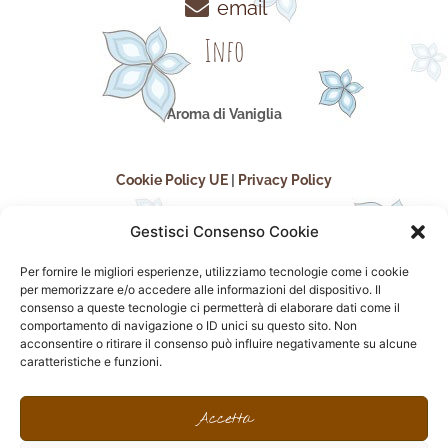
email
Info
Aroma di Vaniglia
Cookie Policy UE
|
Privacy Policy
Gestisci Consenso Cookie
Per fornire le migliori esperienze, utilizziamo tecnologie come i cookie
per memorizzare e/o accedere alle informazioni del dispositivo. Il
consenso a queste tecnologie ci permetterà di elaborare dati come il
comportamento di navigazione o ID unici su questo sito. Non
acconsentire o ritirare il consenso può influire negativamente su alcune
seguici sui social
caratteristiche e funzioni.
F
I
P
F
a
n
i
l
Accetta
c
s
n
i
e
t
t
c