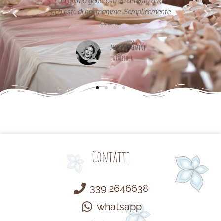
 animo generoso ed attento alle
este di noi mamme. Semplicemente
Maria Teresa M
Grazie.
da Facebook
Arianna Sabatini
da Facebook
Contatti
339 2646638
whatsapp