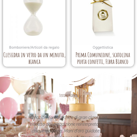
Bomboniere/Articoli da regalo
Oggettistica
Clessidra in vetro da un minuto,
Prima Comunione, scatolina
bianca
porta confetti, Fibra Bianco
Testimonianze
oni fantastiche e di gran classe nel
Le creazioni sono fantas
to della tradizione reinterpretata in
uniche..raffinate eleganti...
ve moderna. Mani d'oro guidate da
per la vostra pagina,piena di