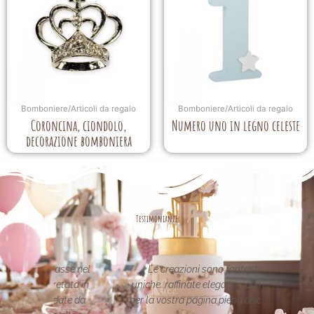
Bomboniere/Articoli da regalo
Bomboniere/Articoli da regalo
Coroncina, ciondolo,
Numero uno in legno celeste
decorazione bomboniera
Testimonianze
asse nel
Le creazioni sono fantastiche e
La per
etata in
uniche..raffinate eleganti....complimenti
nei 
date da
per la vostra pagina,piena di idee!grazie
pa