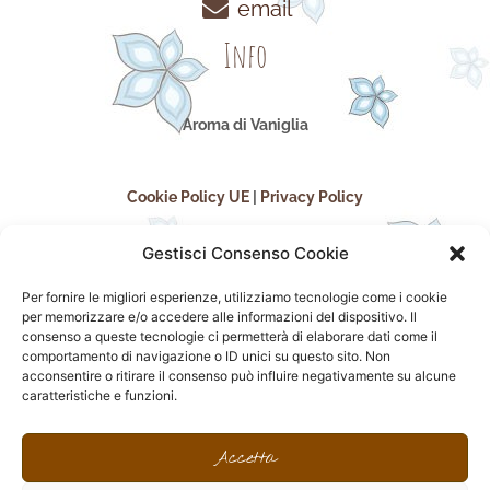
email
Info
Aroma di Vaniglia
Cookie Policy UE
|
Privacy Policy
Gestisci Consenso Cookie
Per fornire le migliori esperienze, utilizziamo tecnologie come i cookie
per memorizzare e/o accedere alle informazioni del dispositivo. Il
consenso a queste tecnologie ci permetterà di elaborare dati come il
comportamento di navigazione o ID unici su questo sito. Non
acconsentire o ritirare il consenso può influire negativamente su alcune
seguici sui social
caratteristiche e funzioni.
F
I
P
F
a
n
i
l
Accetta
c
s
n
i
e
t
t
c