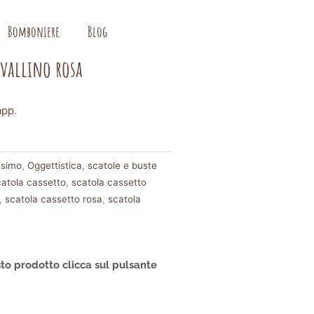
Bomboniere
Blog
avallino rosa
app
.
esimo
,
Oggettistica
,
scatole e buste
catola cassetto
,
scatola cassetto
,
scatola cassetto rosa
,
scatola
to prodotto clicca sul pulsante