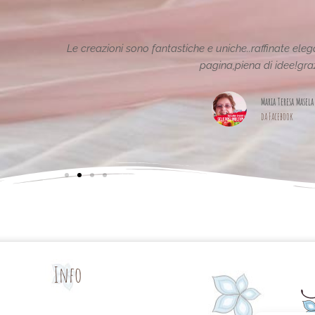
tiche e uniche..raffinate eleganti....complimenti per la vostra
pagina,piena di idee!grazie
Maria Teresa Masela
da Facebook
Info