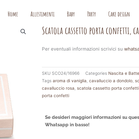
Home
Allestimenti
Baby
Party
Cake design
Scatola cassetto porta confetti, c
Per eventuali informazioni scrivici su
whats
SKU
SCO24/16966
Categories
Nascita e Batt
Tags
aroma di vaniglia
,
cavalluccio a dondolo
,
s
cavalluccio rosa
,
scatola cassetto porta confetti
porta confetti
Se desideri maggiori informazioni su ques
Whatsapp in basso!