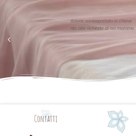
ione reinterpretata in chiave
Le creazioni sono fantas
alle richieste di noi mamme.
Contatti