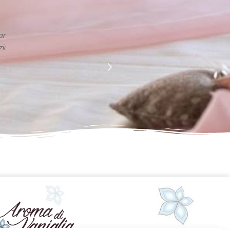
La perfezione e l' armonia che è palese nei tuoi lavori
Complimenti davvero!!!!
Giusy Rizzo
da Facebook