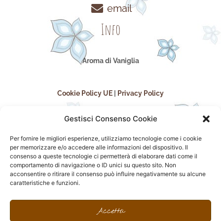
email
Info
Aroma di Vaniglia
Cookie Policy UE
|
Privacy Policy
Gestisci Consenso Cookie
Per fornire le migliori esperienze, utilizziamo tecnologie come i cookie
per memorizzare e/o accedere alle informazioni del dispositivo. Il
consenso a queste tecnologie ci permetterà di elaborare dati come il
comportamento di navigazione o ID unici su questo sito. Non
acconsentire o ritirare il consenso può influire negativamente su alcune
seguici sui social
caratteristiche e funzioni.
F
I
P
F
a
n
i
l
Accetta
c
s
n
i