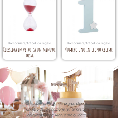
Bomboniere/Articoli da regalo
Bomboniere/Articoli da regalo
Clessidra in vetro da un minuto,
Numero uno in legno celeste
rossa
Testimonianze
Creazioni fantastiche e di gran classe nel
Le creazioni son
rispetto della tradizione reinterpretata in
uniche..raffinate eleg
chiave moderna. Mani d'oro guidate da
per la vostra pagina,p