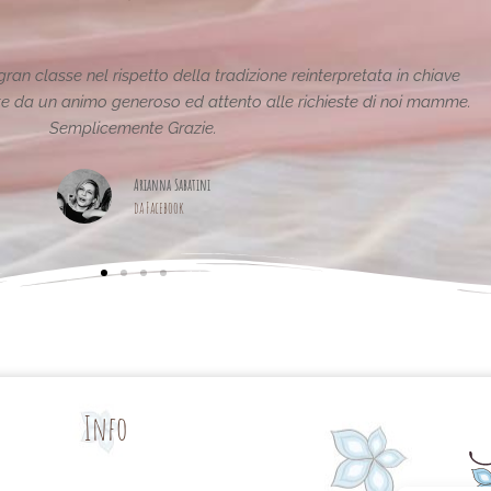
tiche e uniche..raffinate eleganti....complimenti per la vostra
pagina,piena di idee!grazie
Maria Teresa Masela
da Facebook
Info