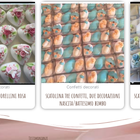
corati
Confetti decorati
iorellini rosa
scatolina tre confetti, due decorazioni
sca
nascita/battesimo bimbo
Testimonianze