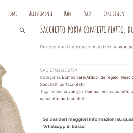
Home
Allestimenti
Baby
Party
Cake design
Sacchetto porta confetti piatto, du
Per eventuali informazioni scrivici su
whats
SKU
ETM25/C2754
Categories
Bomboniere/Articoli da regalo
,
Nasci
Sacchetti portaconfetti
Tags
aroma di vaniglia
,
bomboniera
,
sacchetto c
sacchetto portaconfetti
Se desideri maggiori informazioni su ques
Whatsapp in basso!