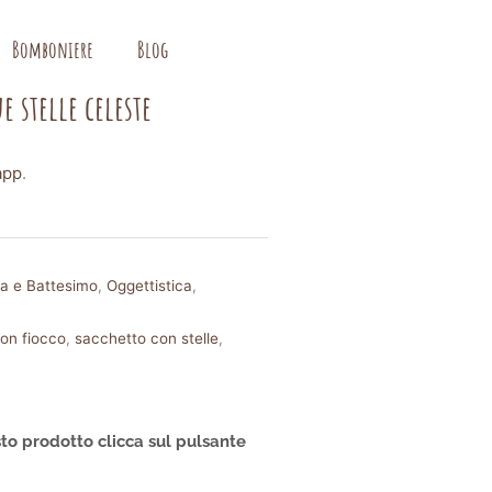
Bomboniere
Blog
e stelle celeste
app
.
ta e Battesimo
,
Oggettistica
,
on fiocco
,
sacchetto con stelle
,
to prodotto clicca sul pulsante