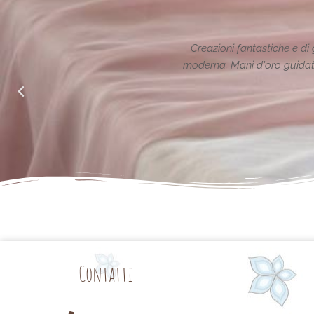
ione reinterpretata in chiave
Le creazioni sono fantas
alle richieste di noi mamme.
Contatti