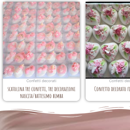
Confetti decorati
Confetti de
scatolina tre confetti, tre decorazioni
Confetto decorato f
nascita/battesimo bimba