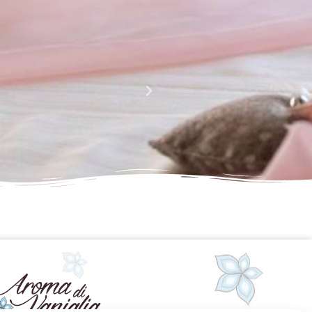
La perfezione e l' armonia che è palese nei tuoi lavori
Complimenti davvero!!!!
Giusy Rizzo
da Facebook