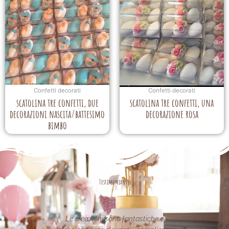
Confetti decorati
Confetti decorati
scatolina tre confetti, due
scatolina tre confetti, una
decorazioni nascita/battesimo
decorazione rosa
bimbo
Testimonianze
asse nel
Le creazioni sono fantastiche e
La per