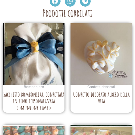
Prodotti correlati
Bomboniere
Confetti decorati
Sacchetto bomboniera, confettata
Confetto decorato albero della
in lino personalizzata
vita
comunione bimbo