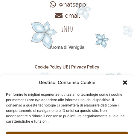
whatsapp
email
Info
Aroma di Vaniglia
Cookie Policy UE
|
Privacy Policy
Gestisci Consenso Cookie
Per fornire le migliori esperienze, utilizziamo tecnologie come i cookie
per memorizzare e/o accedere alle informazioni del dispositivo. Il
consenso a queste tecnologie ci permetterà di elaborare dati come il
comportamento di navigazione o ID unici su questo sito. Non
acconsentire o ritirare il consenso può influire negativamente su alcune
seguici sui social
caratteristiche e funzioni.
F
I
P
F