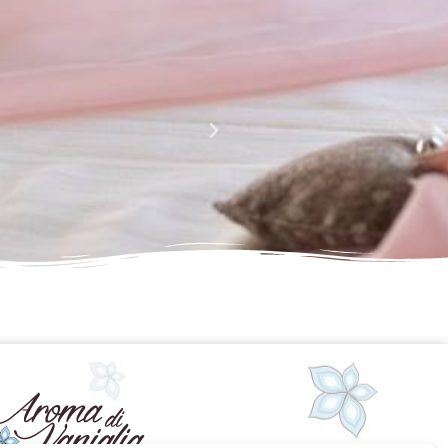
La perfezione e l' armonia che è palese nei tuoi lavori
Complimenti davvero!!!!
Giusy Rizzo
da Facebook