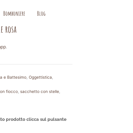
Bomboniere
Blog
le rosa
app
.
ta e Battesimo
,
Oggettistica
,
on fiocco
,
sacchetto con stelle
,
to prodotto clicca sul pulsante