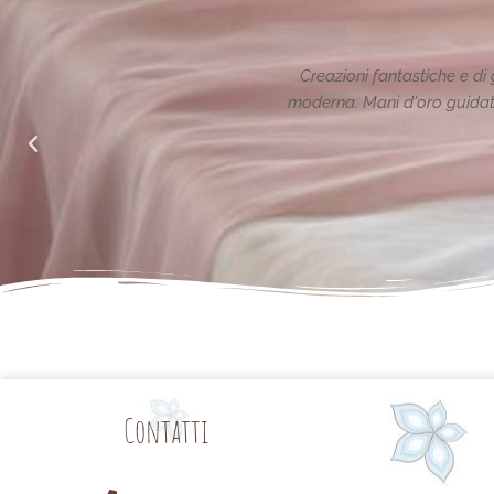
ione reinterpretata in chiave
Le creazioni sono fantas
alle richieste di noi mamme.
Contatti