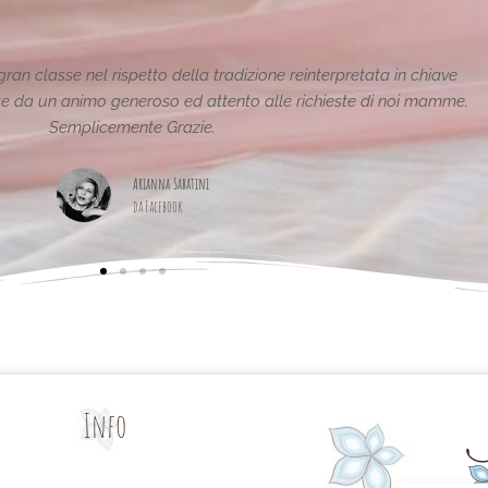
tiche e uniche..raffinate eleganti....complimenti per la vostra
pagina,piena di idee!grazie
Maria Teresa Masela
da Facebook
Info