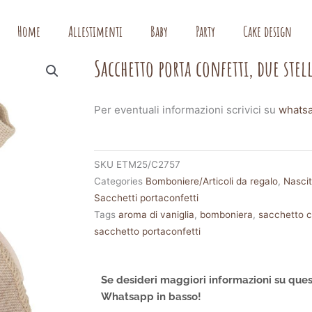
Home
Allestimenti
Baby
Party
Cake design
Sacchetto porta confetti, due stel
Per eventuali informazioni scrivici su
whats
SKU
ETM25/C2757
Categories
Bomboniere/Articoli da regalo
,
Nasci
Sacchetti portaconfetti
Tags
aroma di vaniglia
,
bomboniera
,
sacchetto c
sacchetto portaconfetti
Se desideri maggiori informazioni su ques
Whatsapp in basso!