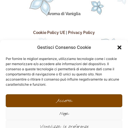
Aroma di Vaniglia
Cookie Policy UE
|
Privacy Policy
Gestisci Consenso Cookie
Per fornire le migliori esperienze, utilizziamo tecnologie come i cookie
per memorizzare e/o accedere alle informazioni del dispositivo. Il
consenso a queste tecnologie ci permetterà di elaborare dati come il
comportamento di navigazione o ID unici su questo sito. Non
acconsentire o ritirare il consenso può influire negativamente su alcune
seguici sui social
caratteristiche e funzioni.
F
I
P
F
a
n
i
l
Accetta
c
s
n
i
e
t
t
c
Nega
b
a
e
k
o
g
r
r
sito realizzato da
Effegweb
o
r
e
Visualizza le preferenze