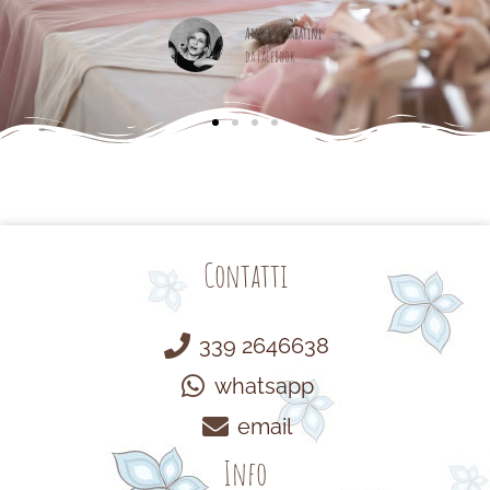
nna Sabatini
acebook
Contatti
339 2646638
whatsapp
email
Info