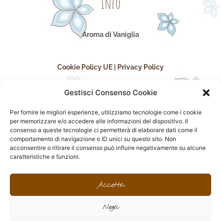
Info
Aroma di Vaniglia
Cookie Policy UE
|
Privacy Policy
Gestisci Consenso Cookie
Per fornire le migliori esperienze, utilizziamo tecnologie come i cookie
per memorizzare e/o accedere alle informazioni del dispositivo. Il
consenso a queste tecnologie ci permetterà di elaborare dati come il
comportamento di navigazione o ID unici su questo sito. Non
acconsentire o ritirare il consenso può influire negativamente su alcune
seguici sui social
caratteristiche e funzioni.
F
I
P
F
a
n
i
l
Accetta
c
s
n
i
e
t
t
c
Nega
b
a
e
k
o
g
r
r
sito realizzato da
Effegweb