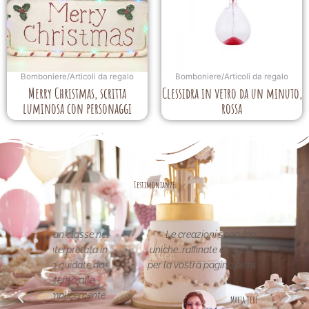
Bomboniere/Articoli da regalo
Bomboniere/Articoli da regalo
Merry Christmas, scritta
Clessidra in vetro da un minuto,
luminosa con personaggi
rossa
Testimonianze
asse nel
Le creazioni sono fantastiche e
La per
etata in
uniche..raffinate eleganti....complimenti
nei 
date da
per la vostra pagina,piena di idee!grazie
pa
alle
cemente
Maria Teresa Masela