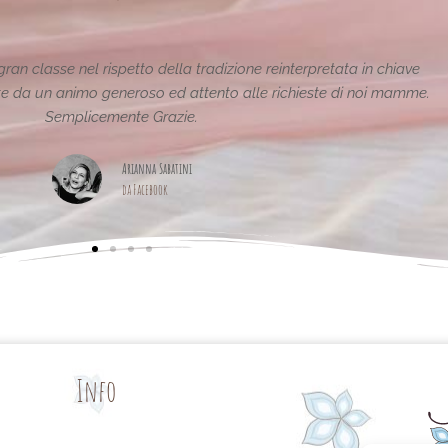
fantastiche e uniche..raffinate eleganti....complimenti per la vostra
pagina,piena di idee!grazie
Maria Teresa Masela
da Facebook
Info