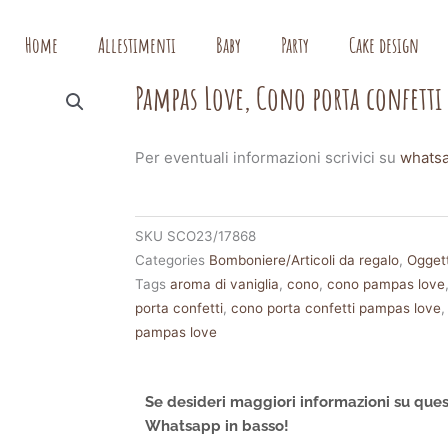
Home
Allestimenti
Baby
Party
Cake design
Pampas Love, Cono porta confetti 
Per eventuali informazioni scrivici su
whats
SKU
SCO23/17868
Categories
Bomboniere/Articoli da regalo
,
Oggett
Tags
aroma di vaniglia
,
cono
,
cono pampas love
porta confetti
,
cono porta confetti pampas love
pampas love
Se desideri maggiori informazioni su ques
Whatsapp in basso!