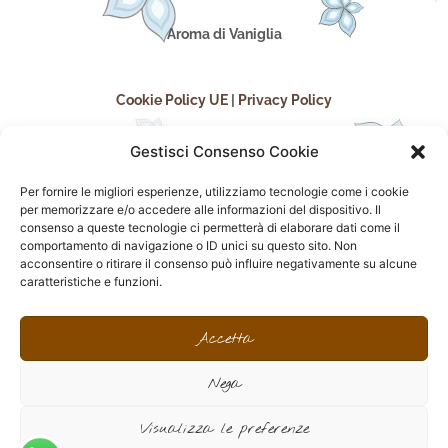
Aroma di Vaniglia
Cookie Policy UE
|
Privacy Policy
Gestisci Consenso Cookie
Per fornire le migliori esperienze, utilizziamo tecnologie come i cookie
per memorizzare e/o accedere alle informazioni del dispositivo. Il
consenso a queste tecnologie ci permetterà di elaborare dati come il
comportamento di navigazione o ID unici su questo sito. Non
acconsentire o ritirare il consenso può influire negativamente su alcune
seguici sui social
caratteristiche e funzioni.
F
I
P
F
a
n
i
l
Accetta
c
s
n
i
e
t
t
c
Nega
b
a
e
k
o
g
r
r
sito realizzato da
Effegweb
o
r
e
Visualizza le preferenze
k
a
s