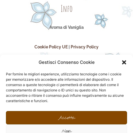
Info
Aroma di Vaniglia
Cookie Policy UE
|
Privacy Policy
Gestisci Consenso Cookie
Per fornire le migliori esperienze, utilizziamo tecnologie come i cookie
per memorizzare e/o accedere alle informazioni del dispositivo. Il
consenso a queste tecnologie ci permetterà di elaborare dati come il
comportamento di navigazione o ID unici su questo sito. Non
acconsentire o ritirare il consenso può influire negativamente su alcune
seguici sui social
caratteristiche e funzioni.
F
I
P
F
a
n
i
l
Accetta
c
s
n
i
e
t
t
c
Nega
b
a
e
k