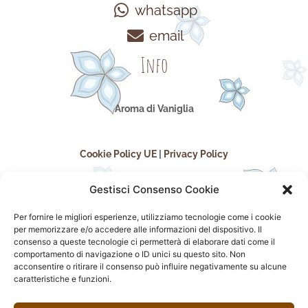
whatsapp
email
Info
Aroma di Vaniglia
Cookie Policy UE
|
Privacy Policy
Gestisci Consenso Cookie
Per fornire le migliori esperienze, utilizziamo tecnologie come i cookie
per memorizzare e/o accedere alle informazioni del dispositivo. Il
consenso a queste tecnologie ci permetterà di elaborare dati come il
comportamento di navigazione o ID unici su questo sito. Non
acconsentire o ritirare il consenso può influire negativamente su alcune
seguici sui social
caratteristiche e funzioni.
F
I
P
F