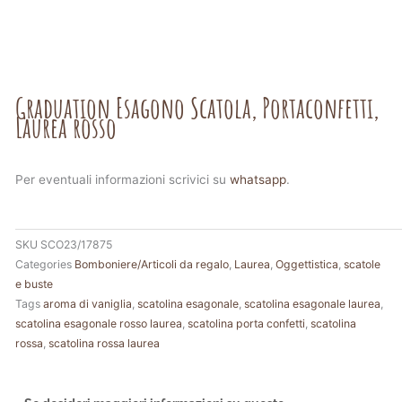
Graduation Esagono Scatola, Portaconfetti,
Laurea rosso
Per eventuali informazioni scrivici su
whatsapp
.
SKU
SCO23/17875
Categories
Bomboniere/Articoli da regalo
,
Laurea
,
Oggettistica
,
scatole
e buste
Tags
aroma di vaniglia
,
scatolina esagonale
,
scatolina esagonale laurea
,
scatolina esagonale rosso laurea
,
scatolina porta confetti
,
scatolina
rossa
,
scatolina rossa laurea