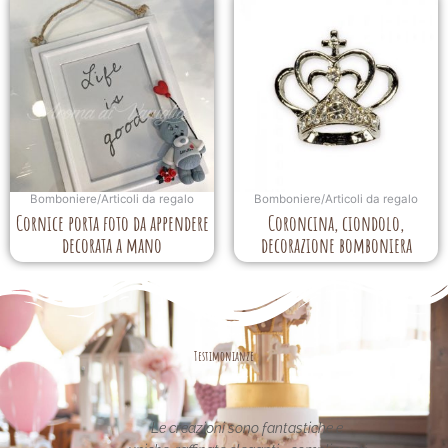
Bomboniere/Articoli da regalo
Bomboniere/Articoli da regalo
Cornice porta foto da appendere
Coroncina, ciondolo,
decorata a mano
decorazione bomboniera
Testimonianze
asse nel
Le creazioni sono fantastiche e
La per