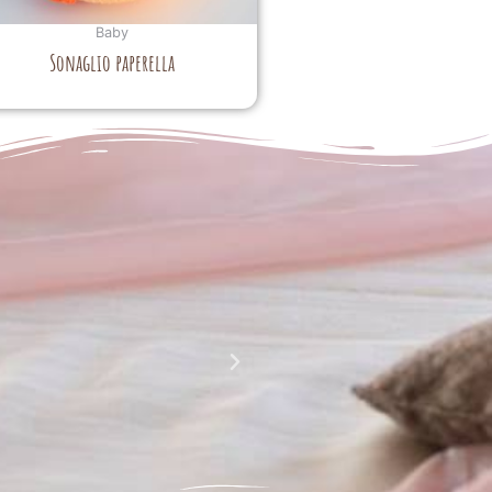
Baby
Sonaglio paperella
La perfezione e l' armonia che è palese nei tuoi lavori
Complimenti davvero!!!!
Giusy Rizzo
da Facebook