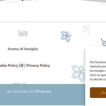
Info
Aroma di Vaniglia
Per fornire 
okie Policy UE
|
Privacy Policy
memorizzare 
tecnologie c
unici su que
su alcune ca
sito realizzato da
Effegweb
Ac