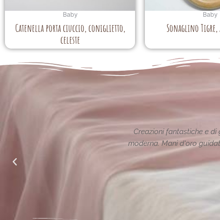
Baby
Baby
Catenella porta ciuccio, coniglietto,
Sonaglino Tigre,
celeste
ione reinterpretata in chiave
Le creazioni sono fantas
alle richieste di noi mamme.