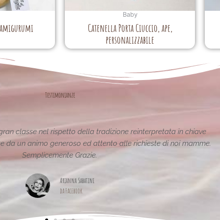
Baby
 amigurumi
Catenella Porta Ciuccio, ape,
personalizzabile
Testimonianze
tiche e uniche..raffinate eleganti....complimenti per la vostra
pagina,piena di idee!grazie
Maria Teresa Masela
da Facebook