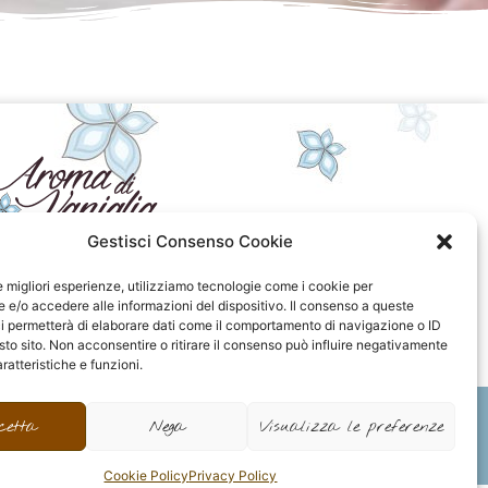
Gestisci Consenso Cookie
seguici sui social
le migliori esperienze, utilizziamo tecnologie come i cookie per
e/o accedere alle informazioni del dispositivo. Il consenso a queste
F
I
P
F
i permetterà di elaborare dati come il comportamento di navigazione o ID
a
n
i
l
sto sito. Non acconsentire o ritirare il consenso può influire negativamente
c
s
n
i
ratteristiche e funzioni.
e
t
t
c
b
a
e
k
o
g
r
r
cetta
Nega
Visualizza le preferenze
o
r
e
k
a
s
-
m
t
Cookie Policy
Privacy Policy
f