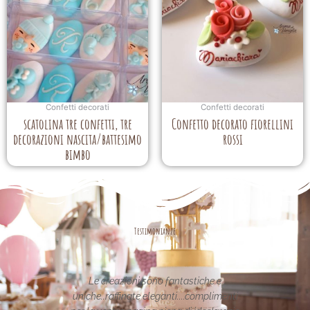
Confetti decorati
Confetti decorati
scatolina tre confetti, tre
Confetto decorato fiorellini
decorazioni nascita/battesimo
rossi
bimbo
Testimonianze
asse nel
Le creazioni sono fantastiche e
La per
etata in
uniche..raffinate eleganti....complimenti
nei 