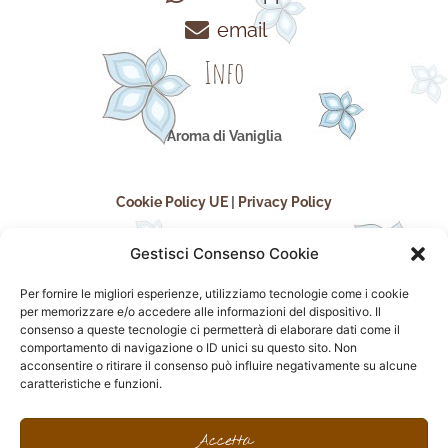
email
Info
Aroma di Vaniglia
Cookie Policy UE
|
Privacy Policy
Gestisci Consenso Cookie
Per fornire le migliori esperienze, utilizziamo tecnologie come i cookie
per memorizzare e/o accedere alle informazioni del dispositivo. Il
consenso a queste tecnologie ci permetterà di elaborare dati come il
comportamento di navigazione o ID unici su questo sito. Non
acconsentire o ritirare il consenso può influire negativamente su alcune
seguici sui social
caratteristiche e funzioni.
F
I
P
F
a
n
i
l
Accetta