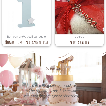
Bomboniere/Articoli da regalo
Laurea
Numero uno in legno celeste
scritta laurea
Testimonianze
asse nel
Le creazioni sono fantastiche e
La per
etata in
uniche..raffinate eleganti....complimenti
nei 
date da
per la vostra pagina,piena di idee!grazie
pa
alle