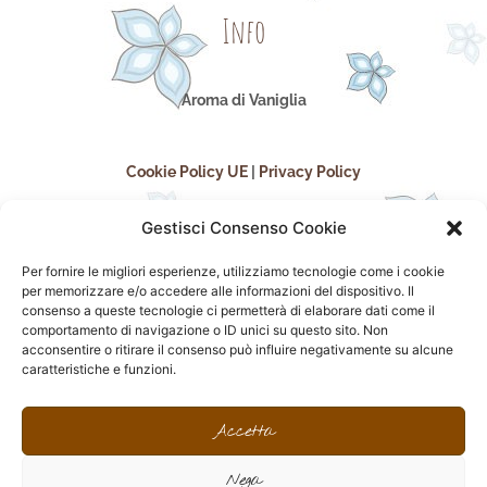
Info
Aroma di Vaniglia
Cookie Policy UE
|
Privacy Policy
Gestisci Consenso Cookie
Per fornire le migliori esperienze, utilizziamo tecnologie come i cookie
per memorizzare e/o accedere alle informazioni del dispositivo. Il
consenso a queste tecnologie ci permetterà di elaborare dati come il
comportamento di navigazione o ID unici su questo sito. Non
acconsentire o ritirare il consenso può influire negativamente su alcune
seguici sui social
caratteristiche e funzioni.
F
I
P
F
a
n
i
l
Accetta
c
s
n
i
e
t
t
c
Nega
b
a
e
k