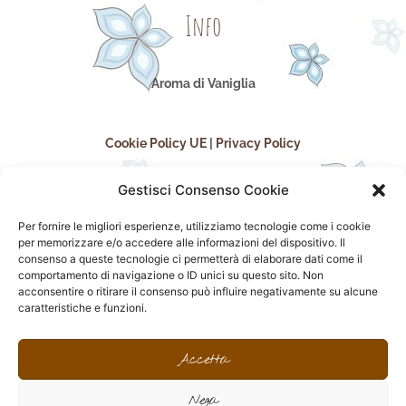
Info
Aroma di Vaniglia
Cookie Policy UE
|
Privacy Policy
Gestisci Consenso Cookie
Per fornire le migliori esperienze, utilizziamo tecnologie come i cookie
per memorizzare e/o accedere alle informazioni del dispositivo. Il
consenso a queste tecnologie ci permetterà di elaborare dati come il
comportamento di navigazione o ID unici su questo sito. Non
acconsentire o ritirare il consenso può influire negativamente su alcune
seguici sui social
caratteristiche e funzioni.
F
I
P
F
a
n
i
l
Accetta
c
s
n
i
e
t
t
c
Nega
b
a
e
k