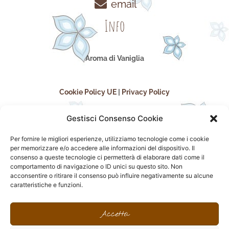
email
Info
Aroma di Vaniglia
Cookie Policy UE
|
Privacy Policy
Gestisci Consenso Cookie
Per fornire le migliori esperienze, utilizziamo tecnologie come i cookie
per memorizzare e/o accedere alle informazioni del dispositivo. Il
consenso a queste tecnologie ci permetterà di elaborare dati come il
comportamento di navigazione o ID unici su questo sito. Non
acconsentire o ritirare il consenso può influire negativamente su alcune
seguici sui social
caratteristiche e funzioni.
F
I
P
F
a
n
i
l
Accetta
c
s
n
i
e
t
t
c