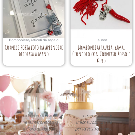
Bomboniere/Articoli da regalo
Laurea
Cornice porta foto da appendere
Bomboniera Laurea, Zama,
decorata a mano
Ciondolo con Cornetto Rosso e
Gufo
Testimonianze
asse nel
Le creazioni sono fantastiche e
La per
etata in
uniche..raffinate eleganti....complimenti
nei 
date da
per la vostra pagina,piena di idee!grazie
pa