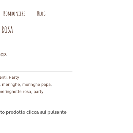
Bomboniere
Blog
 rosa
app
.
nti
,
Party
,
meringhe
,
meringhe papa
,
meringhette rosa
,
party
to prodotto clicca sul pulsante