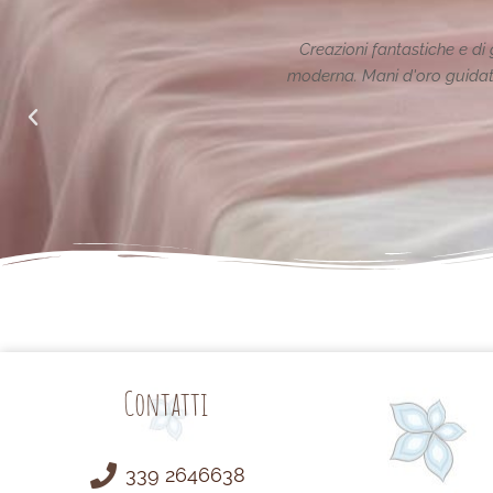
ione reinterpretata in chiave
Le creazioni sono fantas
alle richieste di noi mamme.
Contatti
339 2646638