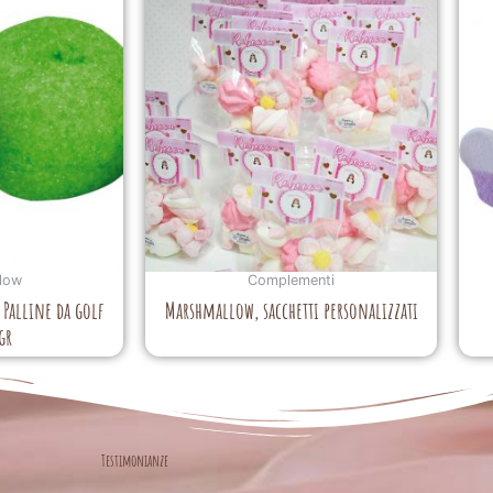
low
Complementi
Palline da golf
Marshmallow, sacchetti personalizzati
gr
Testimonianze