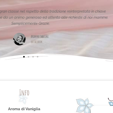
tiche e uniche..raffinate eleganti....complimenti per la vostra
pagina,piena di idee!grazie
Maria Teresa Masela
da Facebook
Info
Aroma di Vaniglia