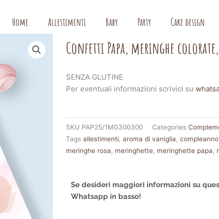
Home
Allestimenti
Baby
Party
Cake design
Confetti Papa, meringhe colorate,
SENZA GLUTINE
Per eventuali informazioni scrivici su
whats
SKU
PAP25/1MG300300
Categories
Compleme
Tags
allestimenti
,
aroma di vaniglia
,
compleanno
meringhe rosa
,
meringhette
,
meringhette papa
,
Se desideri maggiori informazioni su ques
Whatsapp in basso!