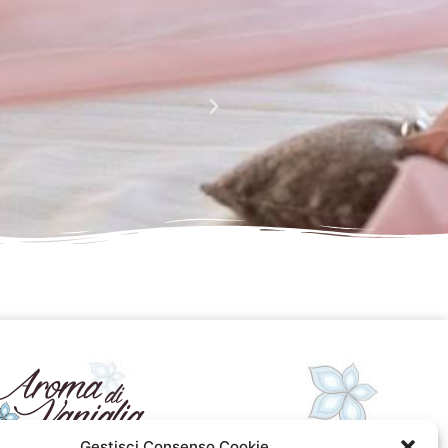
La perfezione e l' armonia che è palese nei tuoi lavori
Complimenti davvero!!!!
Giusy Rizzo
da Facebook
Gestisci Consenso Cookie