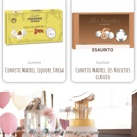
ESAURITO
Confetti
Confetti
Confetti Maxtris, Liquore Strega
Confetti Maxtris, Les Noisettes
classico
Testimonianze
Creazioni fantastiche e di gran classe nel
Le creazioni son