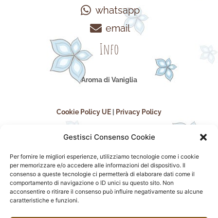
whatsapp
email
Info
Aroma di Vaniglia
Cookie Policy UE
|
Privacy Policy
Gestisci Consenso Cookie
Per fornire le migliori esperienze, utilizziamo tecnologie come i cookie
per memorizzare e/o accedere alle informazioni del dispositivo. Il
consenso a queste tecnologie ci permetterà di elaborare dati come il
comportamento di navigazione o ID unici su questo sito. Non
acconsentire o ritirare il consenso può influire negativamente su alcune
seguici sui social
caratteristiche e funzioni.
F
I
P
F