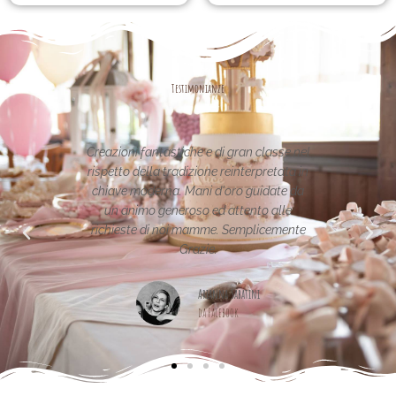
Testimonianze
 fantastiche e di gran classe nel
Le creazioni sono fantastic
della tradizione reinterpretata in
uniche..raffinate eleganti....com
oderna. Mani d'oro guidate da
per la vostra pagina,piena di ide
mo generoso ed attento alle
e di noi mamme. Semplicemente
Maria Teresa Masela
Grazie.
da Facebook
Arianna Sabatini
da Facebook