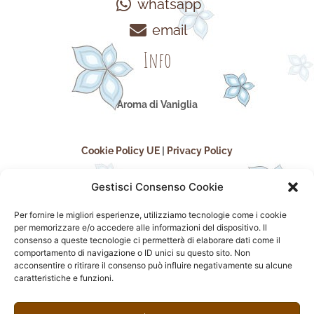
whatsapp
email
Info
Aroma di Vaniglia
Cookie Policy UE
|
Privacy Policy
Gestisci Consenso Cookie
Per fornire le migliori esperienze, utilizziamo tecnologie come i cookie
per memorizzare e/o accedere alle informazioni del dispositivo. Il
consenso a queste tecnologie ci permetterà di elaborare dati come il
comportamento di navigazione o ID unici su questo sito. Non
acconsentire o ritirare il consenso può influire negativamente su alcune
seguici sui social
caratteristiche e funzioni.
F
I
P
F