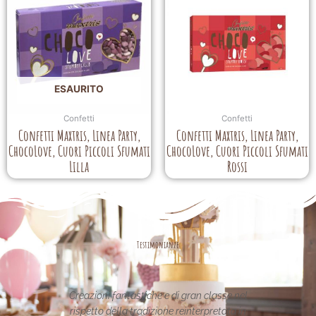
ESAURITO
Confetti
Confetti
Confetti Maxtris, Linea Party,
Confetti Maxtris, Linea Party,
ChocoLove, Cuori Piccoli Sfumati
ChocoLove, Cuori Piccoli Sfumati
Lilla
Rossi
Testimonianze
ran classe nel
Le creazioni sono fantastiche e
nterpretata in
uniche..raffinate eleganti....complimenti