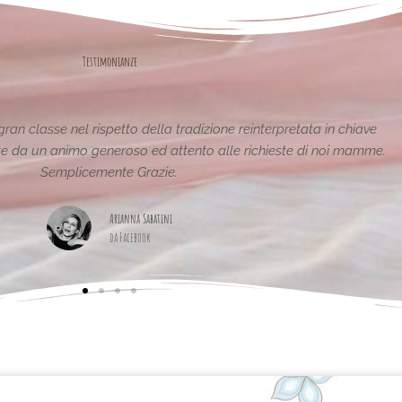
Testimonianze
antastiche e uniche..raffinate eleganti....complimenti per la vostra
pagina,piena di idee!grazie
Maria Teresa Masela
da Facebook