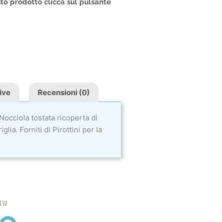
to prodotto clicca sul pulsante
ive
Recensioni (0)
Nocciola tostata ricoperta di
ia. Forniti di Pirottini per la
i su