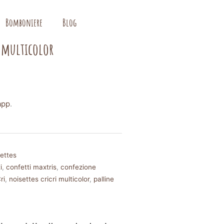
Bomboniere
Blog
, multicolor
app
.
ettes
i
,
confetti maxtris
,
confezione
ri
,
noisettes cricri multicolor
,
palline