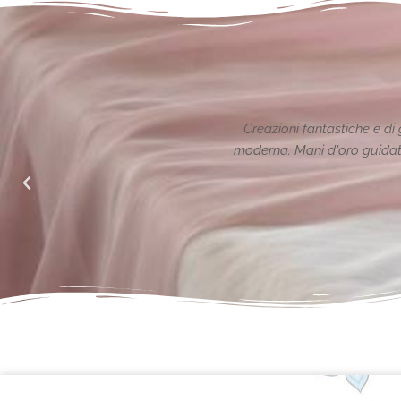
radizione reinterpretata in chiave
Le creazioni sono f
nto alle richieste di noi mamme.