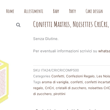
Home
Allestimenti
Baby
Party
Cake design
Confetti Maxtris, Noisettes CriCri
Senza Glutine.
Per eventuali informazioni scrivici su
whats
SKU
ITA24/CRICRICOMP500
Categories
Confetti
,
Confezioni Regalo
,
Les Nois
Tags
aroma di vaniglia
,
confetti
,
confetti incartat
regalo
,
CriCri
,
cristalli di zucchero
,
noisettes CriC
di zucchero
,
pirottini