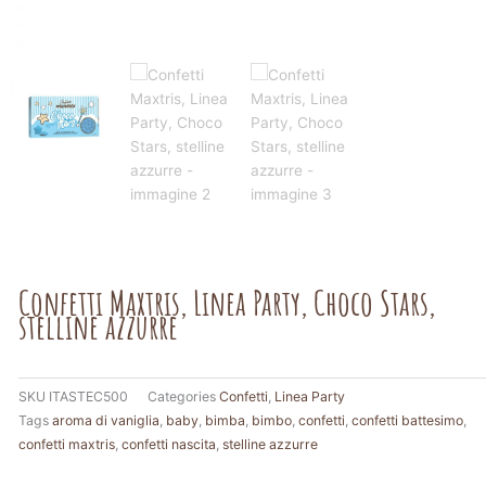
Confetti Maxtris, Linea Party, Choco Stars,
stelline azzurre
SKU
ITASTEC500
Categories
Confetti
,
Linea Party
Tags
aroma di vaniglia
,
baby
,
bimba
,
bimbo
,
confetti
,
confetti battesimo
,
confetti maxtris
,
confetti nascita
,
stelline azzurre