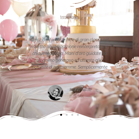
Testimonianze
oni fantastiche e di gran classe nel
Le creazioni sono fantas
to della tradizione reinterpretata in
uniche..raffinate eleganti...
ve moderna. Mani d'oro guidate da
per la vostra pagina,piena di
 animo generoso ed attento alle
este di noi mamme. Semplicemente
Maria Teresa M
Grazie.
da Facebook
Arianna Sabatini
da Facebook