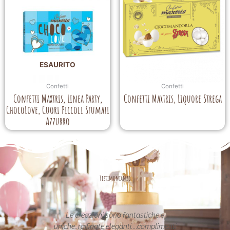
ESAURITO
Confetti
Confetti
Confetti Maxtris, Linea Party,
Confetti Maxtris, Liquore Strega
ChocoLove, Cuori Piccoli Sfumati
Azzurro
Testimonianze
asse nel
Le creazioni sono fantastiche e
La per
etata in
uniche..raffinate eleganti....complimenti
nei 