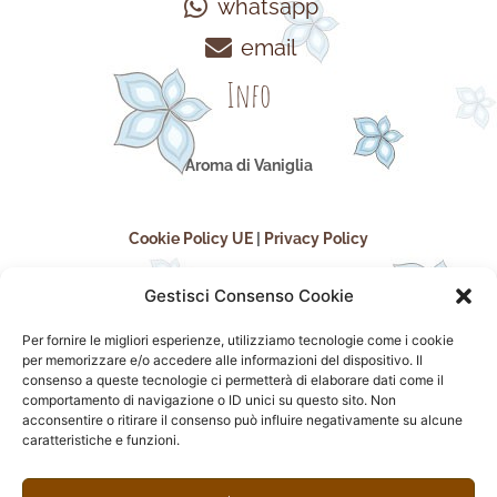
whatsapp
email
Info
Aroma di Vaniglia
Cookie Policy UE
|
Privacy Policy
Gestisci Consenso Cookie
Per fornire le migliori esperienze, utilizziamo tecnologie come i cookie
per memorizzare e/o accedere alle informazioni del dispositivo. Il
consenso a queste tecnologie ci permetterà di elaborare dati come il
comportamento di navigazione o ID unici su questo sito. Non
acconsentire o ritirare il consenso può influire negativamente su alcune
seguici sui social
caratteristiche e funzioni.
F
I
P
F