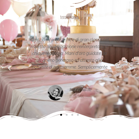
Testimonianze
 fantastiche e di gran classe nel
Le creazioni sono fantastic
della tradizione reinterpretata in
uniche..raffinate eleganti....com
oderna. Mani d'oro guidate da
per la vostra pagina,piena di ide
mo generoso ed attento alle
e di noi mamme. Semplicemente
Maria Teresa Masela
Grazie.
da Facebook
Arianna Sabatini
da Facebook