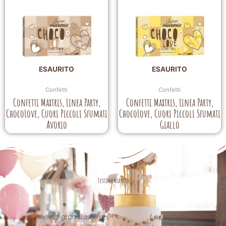
ESAURITO
ESAURITO
Confetti
Confetti
Confetti Maxtris, Linea Party,
Confetti Maxtris, Linea Party,
ChocoLove, Cuori Piccoli Sfumati
ChocoLove, Cuori Piccoli Sfumati
Avorio
Giallo
Testimonianze
asse nel
Le creazioni sono fantastiche e
La per