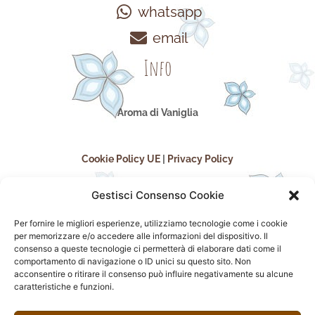
whatsapp
email
Info
Aroma di Vaniglia
Cookie Policy UE
|
Privacy Policy
Gestisci Consenso Cookie
Per fornire le migliori esperienze, utilizziamo tecnologie come i cookie
per memorizzare e/o accedere alle informazioni del dispositivo. Il
consenso a queste tecnologie ci permetterà di elaborare dati come il
comportamento di navigazione o ID unici su questo sito. Non
acconsentire o ritirare il consenso può influire negativamente su alcune
seguici sui social
caratteristiche e funzioni.
F
I
P
F