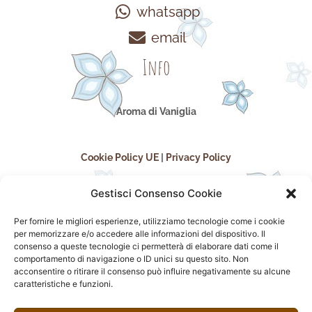
whatsapp
email
Info
Aroma di Vaniglia
Cookie Policy UE
|
Privacy Policy
Gestisci Consenso Cookie
Per fornire le migliori esperienze, utilizziamo tecnologie come i cookie
per memorizzare e/o accedere alle informazioni del dispositivo. Il
consenso a queste tecnologie ci permetterà di elaborare dati come il
comportamento di navigazione o ID unici su questo sito. Non
acconsentire o ritirare il consenso può influire negativamente su alcune
seguici sui social
caratteristiche e funzioni.
F
I
P
F