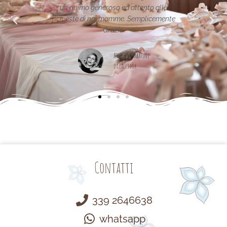
un animo generoso ed attento alle
richieste di noi mamme. Semplicemente
Grazie.
Arianna Sabatini
da Facebook
Contatti
339 2646638
whatsapp