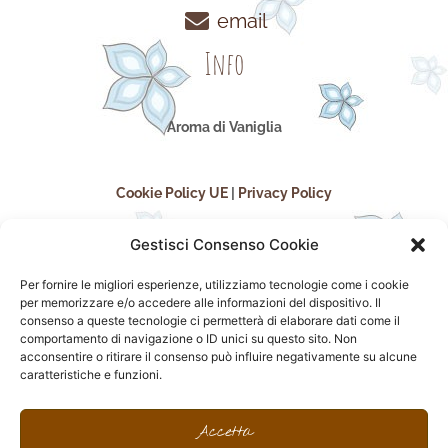
email
Info
Aroma di Vaniglia
Cookie Policy UE
|
Privacy Policy
Gestisci Consenso Cookie
Per fornire le migliori esperienze, utilizziamo tecnologie come i cookie
per memorizzare e/o accedere alle informazioni del dispositivo. Il
consenso a queste tecnologie ci permetterà di elaborare dati come il
comportamento di navigazione o ID unici su questo sito. Non
acconsentire o ritirare il consenso può influire negativamente su alcune
seguici sui social
caratteristiche e funzioni.
F
I
P
F
a
n
i
l
Accetta
c
s
n
i