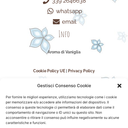
339 2646638
whatsapp
email
Info
Aroma di Vaniglia
Cookie Policy UE
|
Privacy Policy
Gestisci Consenso Cookie
Per fornire le migliori esperienze, utilizziamo tecnologie come i cookie
per memorizzare e/o accedere alle informazioni del dispositivo. Il
consenso a queste tecnologie ci permetterà di elaborare dati come il
comportamento di navigazione o ID unici su questo sito. Non
acconsentire o ritirare il consenso può influire negativamente su alcune
seguici sui social
caratteristiche e funzioni.