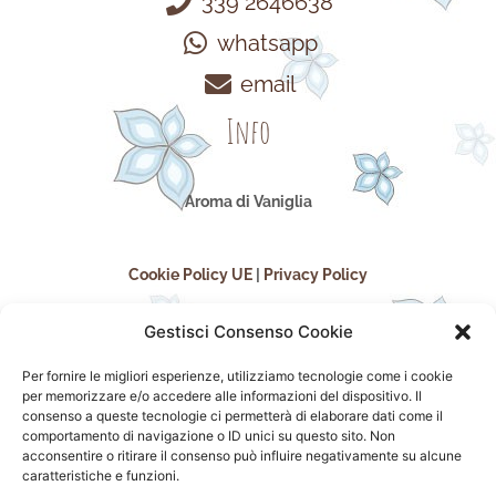
339 2646638
whatsapp
email
Info
Aroma di Vaniglia
Cookie Policy UE
|
Privacy Policy
Gestisci Consenso Cookie
Per fornire le migliori esperienze, utilizziamo tecnologie come i cookie
per memorizzare e/o accedere alle informazioni del dispositivo. Il
consenso a queste tecnologie ci permetterà di elaborare dati come il
comportamento di navigazione o ID unici su questo sito. Non
acconsentire o ritirare il consenso può influire negativamente su alcune
seguici sui social
caratteristiche e funzioni.