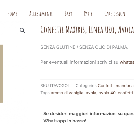
Home
Allestimenti
Baby
Party
Cake design
Confetti Maxtris, Linea Oro, Avola
SENZA GLUTINE / SENZA OLIO DI PALMA.
Per eventuali informazioni scrivici su
whats
SKU
ITAVOGOL
Categories
Confetti
,
mandorla
Tags
aroma di vaniglia
,
avola
,
avola 40
,
confetti
Se desideri maggiori informazioni su ques
Whatsapp in basso!