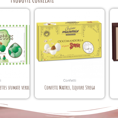
i
Confetti
settes sfumate verdi
Confetti Maxtris, Liquore Strega