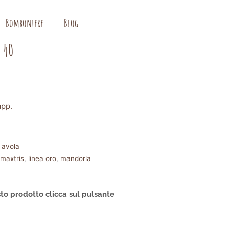
Bomboniere
Blog
 40
app.
 avola
 maxtris
,
linea oro
,
mandorla
to prodotto clicca sul pulsante