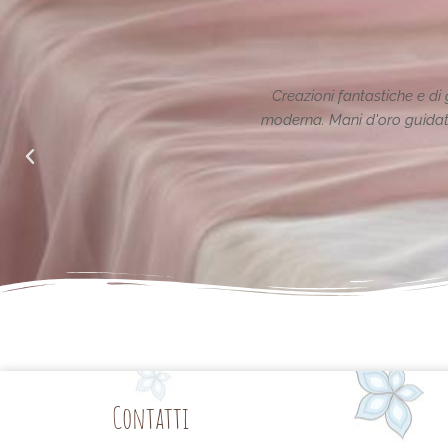
radizione reinterpretata in chiave
Le creazioni sono f
nto alle richieste di noi mamme.
Contatti