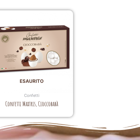
ESAURITO
Confetti
Confetti Maxtris, Cioccobabà