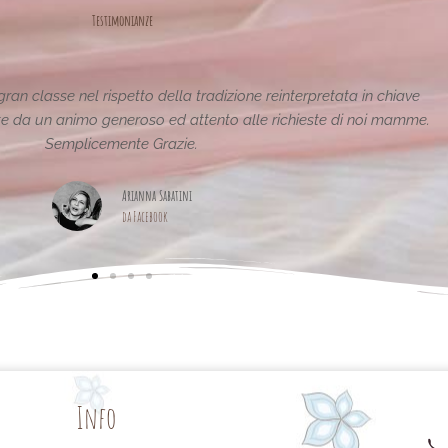
Testimonianze
antastiche e uniche..raffinate eleganti....complimenti per la vostra
pagina,piena di idee!grazie
Maria Teresa Masela
da Facebook
Info