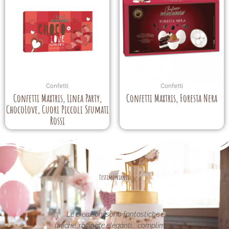
Confetti
Confetti
Confetti Maxtris, Linea Party,
Confetti Maxtris, Foresta Nera
ChocoLove, Cuori Piccoli Sfumati
Rossi
Testimonianze
asse nel
Le creazioni sono fantastiche e
La per
etata in
uniche..raffinate eleganti....complimenti
nei 