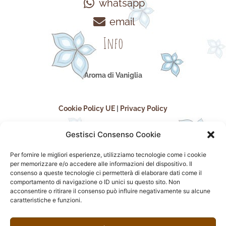
whatsapp
email
Info
Aroma di Vaniglia
Cookie Policy UE
|
Privacy Policy
Gestisci Consenso Cookie
Per fornire le migliori esperienze, utilizziamo tecnologie come i cookie
per memorizzare e/o accedere alle informazioni del dispositivo. Il
consenso a queste tecnologie ci permetterà di elaborare dati come il
comportamento di navigazione o ID unici su questo sito. Non
acconsentire o ritirare il consenso può influire negativamente su alcune
seguici sui social
caratteristiche e funzioni.
F
I
P
F