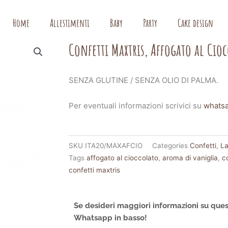
Home
Allestimenti
Baby
Party
Cake design
Confetti Maxtris, Affogato al Cio
SENZA GLUTINE / SENZA OLIO DI PALMA.
Per eventuali informazioni scrivici su
whats
SKU
ITA20/MAXAFCIO
Categories
Confetti
,
La
Tags
affogato al cioccolato
,
aroma di vaniglia
,
c
confetti maxtris
Se desideri maggiori informazioni su ques
Whatsapp in basso!