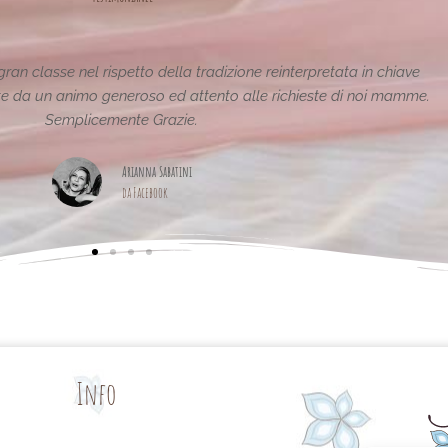
azioni sono fantastiche e uniche..raffinate eleganti....complimenti pe
pagina,piena di idee!grazie
Maria Teresa Masela
da Facebook
Info