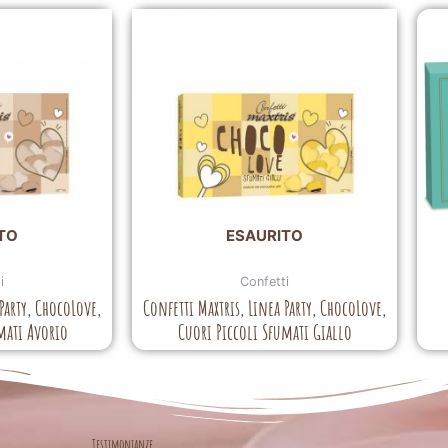
TO
ESAURITO
i
Confetti
 Party, ChocoLove,
Confetti Maxtris, Linea Party, ChocoLove,
mati Avorio
Cuori Piccoli Sfumati Giallo
Testimonianze