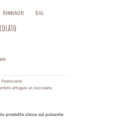
Bomboniere
Blog
ccolato
app.
 Pasticceria
onfetti affogato al cioccolato
,
to prodotto clicca sul pulsante