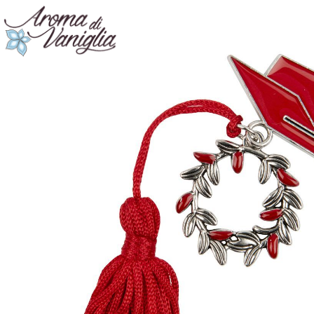
Vai
al
contenuto