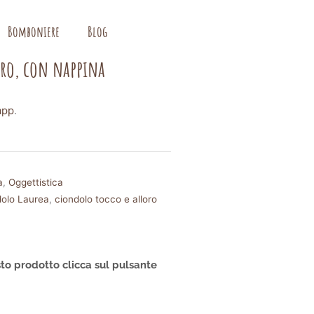
Bomboniere
Blog
oro, con nappina
app
.
a
,
Oggettistica
dolo Laurea
,
ciondolo tocco e alloro
to prodotto clicca sul pulsante