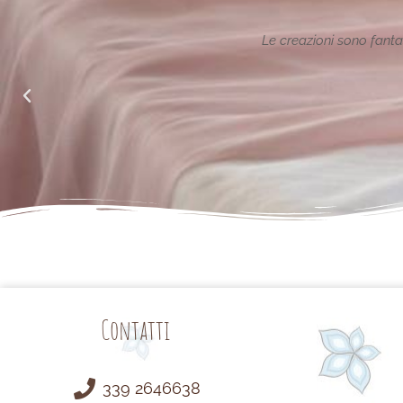
ione reinterpretata in chiave
Le creazioni sono fantas
alle richieste di noi mamme.
Contatti
339 2646638