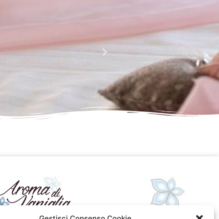
La perfezione e l' armonia che è palese nei tuoi lavori
Complimenti davvero!!!!
Giusy Rizzo
da Facebook
Gestisci Consenso Cookie