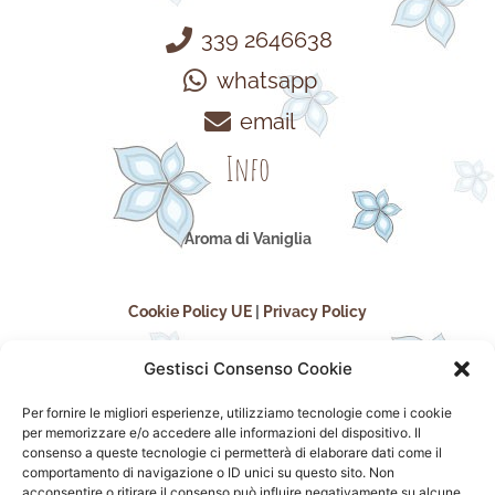
339 2646638
whatsapp
email
Info
Aroma di Vaniglia
Cookie Policy UE
|
Privacy Policy
Gestisci Consenso Cookie
Per fornire le migliori esperienze, utilizziamo tecnologie come i cookie
per memorizzare e/o accedere alle informazioni del dispositivo. Il
consenso a queste tecnologie ci permetterà di elaborare dati come il
comportamento di navigazione o ID unici su questo sito. Non
acconsentire o ritirare il consenso può influire negativamente su alcune