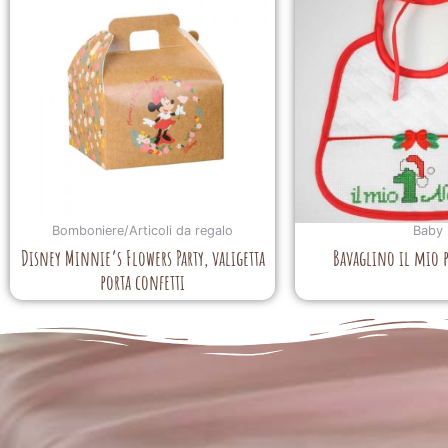
Bomboniere/Articoli da regalo
Baby
Disney Minnie’s Flowers Party, valigetta
Bavaglino il mio 
porta confetti