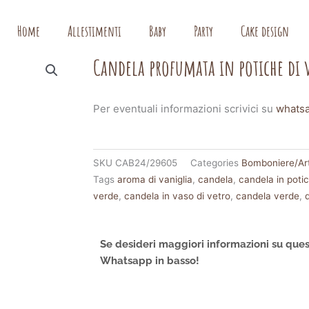
Home
Allestimenti
Baby
Party
Cake design
Candela profumata in potiche di v
Per eventuali informazioni scrivici su
whats
SKU
CAB24/29605
Categories
Bomboniere/Art
Tags
aroma di vaniglia
,
candela
,
candela in potic
verde
,
candela in vaso di vetro
,
candela verde
,
Se desideri maggiori informazioni su ques
Whatsapp in basso!