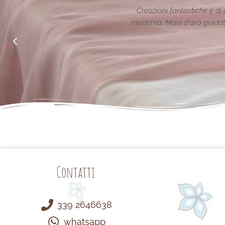
he e di gran classe nel rispetto della tradizione reinterpretata in ch
 guidate da un animo generoso ed attento alle richieste di noi 
Semplicemente Grazie.
Arianna Sabatini
da Facebook
Contatti
339 2646638
whatsapp