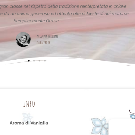
iave
Le creazioni sono fantastiche e uniche..raffinate
mamme.
pagina,piena di id
Maria Ter
da Facebo
Info
Aroma di Vaniglia